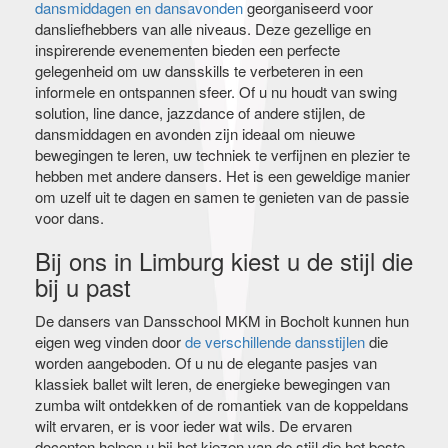
dansmiddagen en dansavonden
georganiseerd voor
dansliefhebbers van alle niveaus. Deze gezellige en
inspirerende evenementen bieden een perfecte
gelegenheid om uw dansskills te verbeteren in een
informele en ontspannen sfeer. Of u nu houdt van swing
solution, line dance, jazzdance of andere stijlen, de
dansmiddagen en avonden zijn ideaal om nieuwe
bewegingen te leren, uw techniek te verfijnen en plezier te
hebben met andere dansers. Het is een geweldige manier
om uzelf uit te dagen en samen te genieten van de passie
voor dans.
Bij ons in Limburg kiest u de stijl die
bij u past
De dansers van Dansschool MKM in Bocholt kunnen hun
eigen weg vinden door
de verschillende dansstijlen
die
worden aangeboden. Of u nu de elegante pasjes van
klassiek ballet wilt leren, de energieke bewegingen van
zumba wilt ontdekken of de romantiek van de koppeldans
wilt ervaren, er is voor ieder wat wils. De ervaren
docenten helpen u bij het kiezen van de stijl die het beste