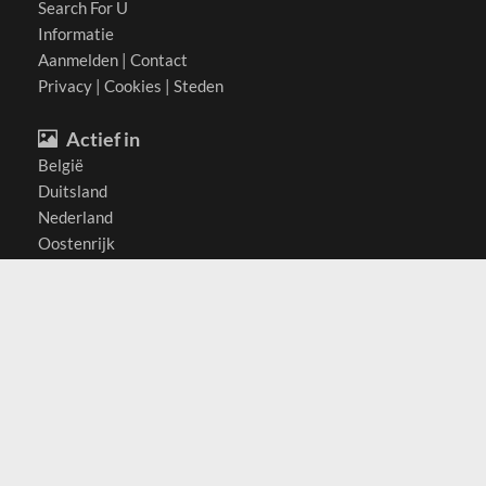
Search For U
Informatie
Aanmelden
|
Contact
Privacy
|
Cookies
|
Steden
Actief in
België
Duitsland
Nederland
Oostenrijk
Zwitserland
Contact
(c) 2026 Copyrights
SearchForU.be
Tel: +31 (0)75 7502 082
Email:
info@searchforu.be
Leveringsvoorwaarden