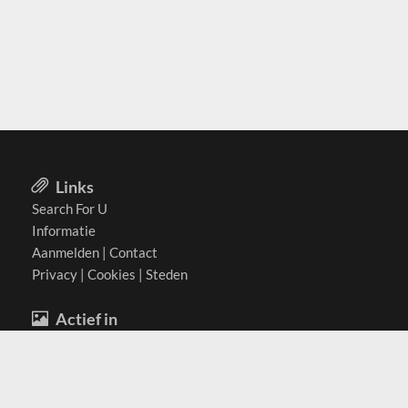
Links
Search For U
Informatie
Aanmelden
|
Contact
Privacy
|
Cookies
|
Steden
Actief in
België
Duitsland
Nederland
Oostenrijk