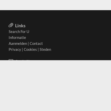
Links
Search For U
Informatie
Aanmelden
|
Contact
Privacy
|
Cookies
|
Steden
Actief in
België
Duitsland
Nederland
Oostenrijk
Zwitserland
Contact
(c) 2026 Copyrights