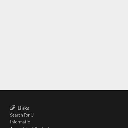
Links
Search For U
Informatie