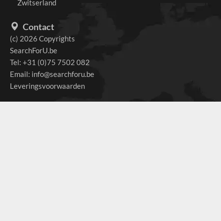
Zwitserland
Contact
(c) 2026 Copyrights
SearchForU.be
Tel: +31 (0)75 7502 082
Email:
info@searchforu.be
Leveringsvoorwaarden