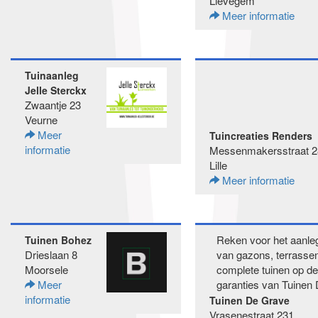
Lievegem
Meer informatie
Tuinaanleg
Jelle Sterckx
Zwaantje 23
Veurne
Meer
Tuincreaties Renders
informatie
Messenmakersstraat 2
Lille
Meer informatie
Reken voor het aanle
Tuinen Bohez
Drieslaan 8
van gazons, terrasse
Moorsele
complete tuinen op de
Meer
garanties van Tuinen 
informatie
Tuinen De Grave
Vrasenestraat 231