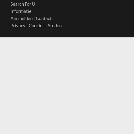
Search For U
Informatie
Aanmelden
|
Contact
Privacy
|
Cookies
|
Steden
Actief in
België
Duitsland
Nederland
Oostenrijk
Zwitserland
Contact
(c) 2026 Copyrights
SearchForU.be
Tel: +31 (0)75 7502 082
Email:
info@searchforu.be
Leveringsvoorwaarden