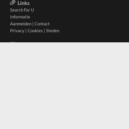
Links
Search For U
Informatie
Aanmelden
|
Contact
Privacy
|
Cookies
|
Steden
Actief in
België
Duitsland
Nederland
Oostenrijk
Zwitserland
Contact
(c) 2026 Copyrights
SearchForU.be
Tel: +31 (0)75 7502 082
Email:
info@searchforu.be
Leveringsvoorwaarden