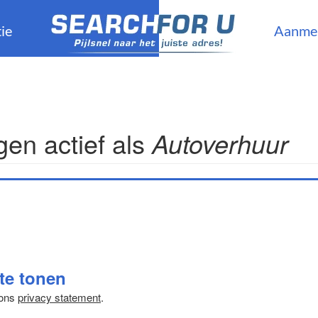
ie
Aanme
en actief als
Autoverhuur
 te tonen
 ons
privacy statement
.