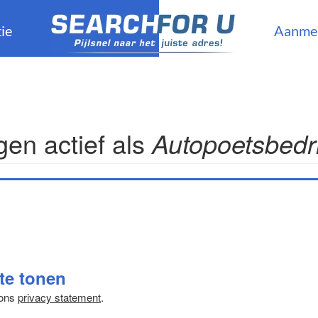
ie
Aanme
en actief als
Autopoetsbedr
 te tonen
 ons
privacy statement
.