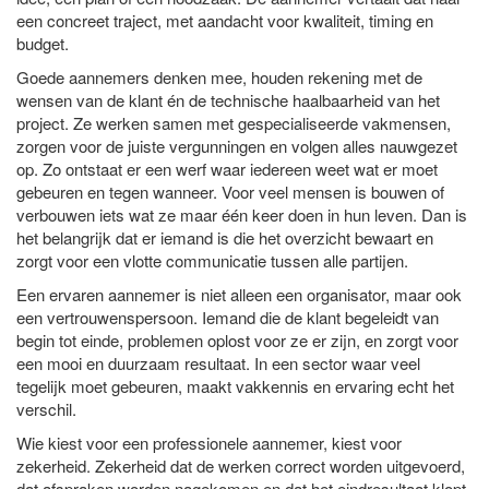
een concreet traject, met aandacht voor kwaliteit, timing en
budget.
Goede aannemers denken mee, houden rekening met de
wensen van de klant én de technische haalbaarheid van het
project. Ze werken samen met gespecialiseerde vakmensen,
zorgen voor de juiste vergunningen en volgen alles nauwgezet
op. Zo ontstaat er een werf waar iedereen weet wat er moet
gebeuren en tegen wanneer. Voor veel mensen is bouwen of
verbouwen iets wat ze maar één keer doen in hun leven. Dan is
het belangrijk dat er iemand is die het overzicht bewaart en
zorgt voor een vlotte communicatie tussen alle partijen.
Een ervaren aannemer is niet alleen een organisator, maar ook
een vertrouwenspersoon. Iemand die de klant begeleidt van
begin tot einde, problemen oplost voor ze er zijn, en zorgt voor
een mooi en duurzaam resultaat. In een sector waar veel
tegelijk moet gebeuren, maakt vakkennis en ervaring echt het
verschil.
Wie kiest voor een professionele aannemer, kiest voor
zekerheid. Zekerheid dat de werken correct worden uitgevoerd,
dat afspraken worden nagekomen en dat het eindresultaat klopt