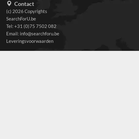
Contact
(c) 2026 Copyrights
SearchForU.be
Tel: +31 (0)75 7502 082
Email:
info@searchforu.be
Leveringsvoorwaarden