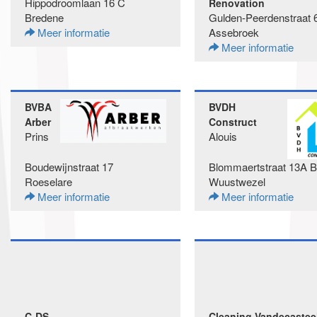
Hippodroomlaan 16 C
Renovation
Bredene
Gulden-Peerdenstraat 
Meer informatie
Assebroek
Meer informatie
BVBA
BVDH
Arber
Construct
Prins
Alouis
Boudewijnstraat 17
Blommaertstraat 13A B
Roeselare
Wuustwezel
Meer informatie
Meer informatie
C-DS
Cleaning Vandecastee