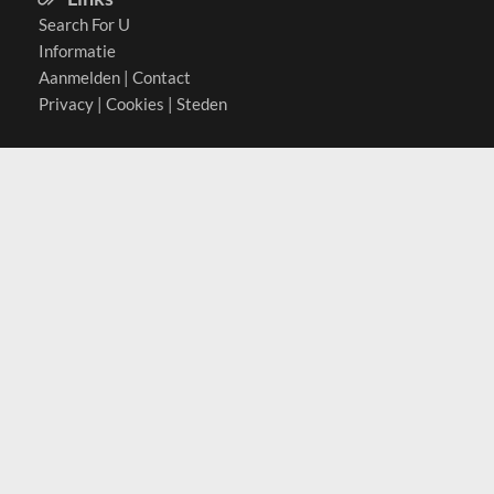
Search For U
Informatie
Aanmelden
|
Contact
Privacy
|
Cookies
|
Steden
Actief in
België
Duitsland
Nederland
Oostenrijk
Zwitserland
Contact
(c) 2026 Copyrights
SearchForU.be
Tel: +31 (0)75 7502 082
Email:
info@searchforu.be
Leveringsvoorwaarden