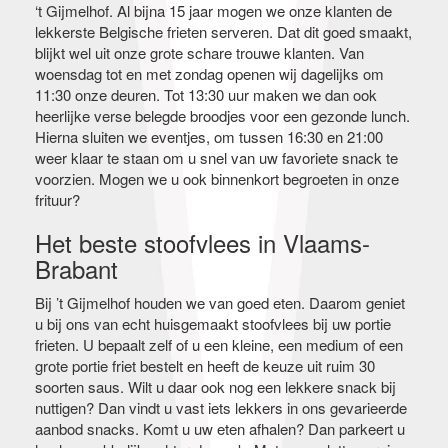
‘t Gijmelhof. Al bijna 15 jaar mogen we onze klanten de
lekkerste Belgische frieten serveren. Dat dit goed smaakt,
blijkt wel uit onze grote schare trouwe klanten. Van
woensdag tot en met zondag openen wij dagelijks om
11:30 onze deuren. Tot 13:30 uur maken we dan ook
heerlijke verse belegde broodjes voor een gezonde lunch.
Hierna sluiten we eventjes, om tussen 16:30 en 21:00
weer klaar te staan om u snel van uw favoriete snack te
voorzien. Mogen we u ook binnenkort begroeten in onze
frituur?
Het beste stoofvlees in Vlaams-
Brabant
Bij ’t Gijmelhof houden we van goed eten. Daarom geniet
u bij ons van echt huisgemaakt stoofvlees bij uw portie
frieten. U bepaalt zelf of u een kleine, een medium of een
grote portie friet bestelt en heeft de keuze uit ruim 30
soorten saus. Wilt u daar ook nog een lekkere snack bij
nuttigen? Dan vindt u vast iets lekkers in ons gevarieerde
aanbod snacks. Komt u uw eten afhalen? Dan parkeert u