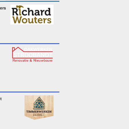
ers
t