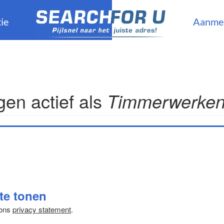
ie
Aanme
en actief als
Timmerwerke
 te tonen
 ons
privacy statement
.