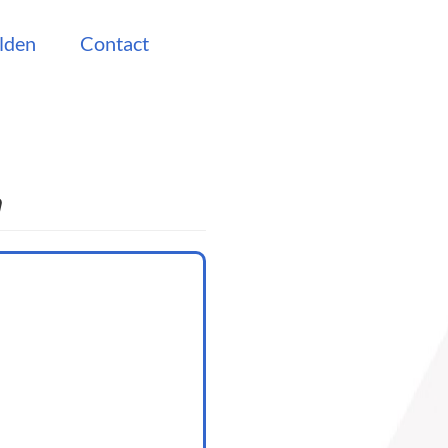
lden
Contact
n