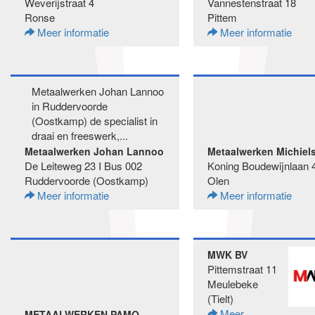
Weverijstraat 4
Vannestenstraat 18
Ronse
Pittem
Meer informatie
Meer informatie
Metaalwerken Johan Lannoo
in Ruddervoorde
(Oostkamp) de specialist in
draai en freeswerk,...
Metaalwerken Johan Lannoo
Metaalwerken Michiel
De Leiteweg 23 I Bus 002
Koning Boudewijnlaan 
Ruddervoorde (Oostkamp)
Olen
Meer informatie
Meer informatie
MWK BV
Pittemstraat 11
Meulebeke
(Tielt)
Meer
METAALWERKEN PAMO