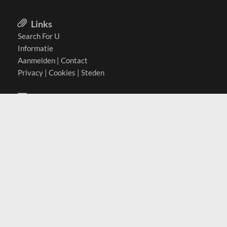
Links
Search For U
Informatie
Aanmelden
|
Contact
Privacy
|
Cookies
|
Steden
Actief in
België
Duitsland
Nederland
Oostenrijk
Zwitserland
Contact
(c) 2026 Copyrights
SearchForU.be
Tel: +31 (0)75 7502 082