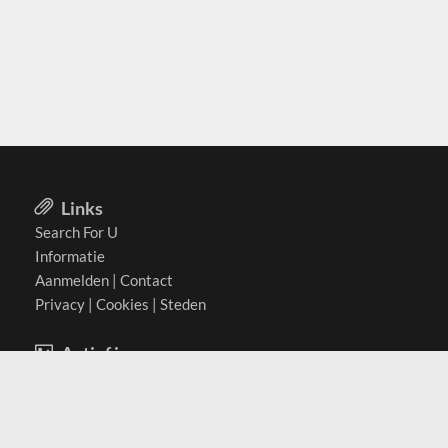
Links
Search For U
Informatie
Aanmelden
|
Contact
Privacy
|
Cookies
|
Steden
Actief in
België
Duitsland
Nederland